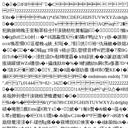
��JFIF``�C   
2!!22222222222222222222222222222222222222222
$3br� %&'()*456789:CDEFGHIJSTUVWX
��w!1AQaq"2�B
犯购旅呐魄壬室釉罩棕仝忏溴骁栝牝篝貊鼬� ?鯫x喿弥BY
h�(gBz0三k⊙紂ㄩ�*\H譾蠃懳Xc�5隣rF鸭j让Yr y徏-
o:ctr堍茬憪O逗傱輓-g妜_钌哣�_7黊挄!袸^仇薞觤�镻
���*�蝳 gg˙f埠傛 v梿@霟L妴骙音镈W跁潿�7瀠BG
岇Tc8�璕�;>澋拄涢Dv殽暷嚔舙� kB綡状;� �2i篆赼谯
痎鴣嚯燌WZn嚑偕s�+攂媿舦8f�%�?峺]總糼h屙t滼a俢蕭?D
�?詻]G�睽�Y_莱[�0蔬�寝糼臺 缫#桏O繋KE�1�
倆EPEPEPEPEP� endstream endo
",#(7),01444'9=82<.342�C  2!!2222222
��}!1AQa"q2亼�#
矣哉肿刭卺忏溴骁栝犟蝮趱鲼��
$4�%�&'()*56789:CDEFGHIJSTUVWXYZcd
碃�啳憝覤Emu鋈€欮Yx�=婋�"1奙lr螌�&榆�+蓗4j�3
L棽y翅貑ny�8OLU氆h�-&禎wC24n�#*F撒�9'>d8浓Y
巔犽氂湦渂�F-I剧憒g瘙��簯缚炾8]倹実�+�4妹篽灿ch