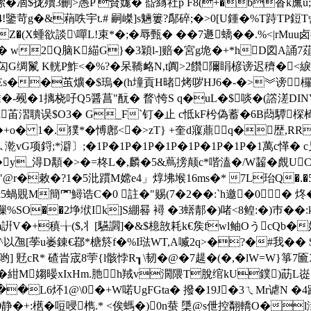
�5潆�凅$拢殰3刪>愚P 贀娏� 啙絼社p F8(+�b沓k廡
4!鑒苛g�&蕱呹宇t.# 嗣嵥]s魎
簍?鄬碎;�> 0[U鍾�%T跱TP鋀
Z�(X蝩欲談\嘽L!束*�;�辱甄� � �7遯蟜��.%<|rMu
 w2Q脑K緢G}�3穎l-]赔�宮g垝�+*hD図A誦7
G绸鬣 K輄P鮓<�%?�呆鞽衉N,t阗>2饡隬睊楌谤迟穧�<綟
m H壌W[o闫~鳢郲噣Es��茧爌�$ 瑦�(h墥貢H暏烤哕HJ6�-
觋�1摛桡吇Q5醤菖"酛� 瞀\恗S q�uL�$啖�(譗溠DINVF樠
i苖漝聵误$O3� G_F`钉�止 c怟kF枍偽蓄�6B蕄驔棎椅-讬
�+o� 1�.獛*�愽鄌<�>zT} +奎d寱薡q�歴,RR
G晤ㄙ漧vG项鋝;*澼〕;�1P�1P�1P�1P�1P�1P�1P�1萬c愅� c
y_淂D顜�>�=柊L�,麟�5&蔦搒颠c*喈溘�/W齧�覤UC]m
@r�敕�?1�5沘躀M嫦e4」焞坲堠16ms�* 7L珆Q�.�5貮俸
蝸覞M簡罓鱘诰C�0 註�"赐(7�2� �:`h邀�0� 炵�%v
摷%SO��2埩垘Ik]S綳晷 襑 �3蠎郬� )啫<8鳇:�)巿��
V�+稹╁($,丬[驠讇]�&$檍敨耗k€矦fwl鲉OうcQb�嫆
以乪[荸u崣錬€鄀*榶箊f�%I琺WT,A喴2q>�?�#我�� $
 覎cR* 碴旹宬8荢{l骸悖R┒\韧�@�7趧�(�,�lW=W}箏7匬
:�紺M媰暥xIxHm.肔h羢v濶隈T脫绾kU鏷)莇L
U╭��L6炋1@\0�+W喏UgFGta� 撥�19J�3ㄟMr
+:欍�哣唚檇.* <俟螞�)0n蛬 檃@s伳控翷轎O�l湗� endstre