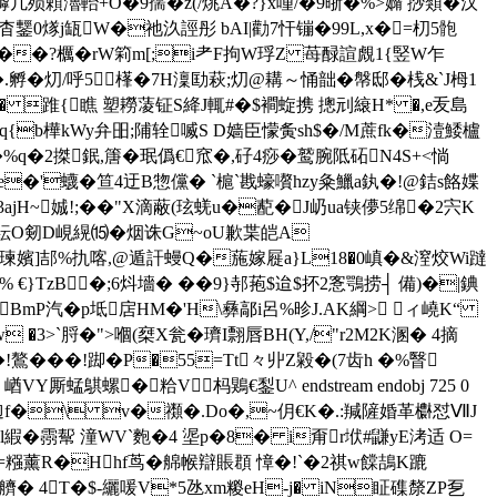
罅凢殒頼瀂軩+O�9孺�z(/烑A�?}x喠/�9 晣�%>嫷 挱類�汉
杳鑋0煫j缻W�祂汣誙彤 bAI|勸7忓镚�99L,x�=朷5骲
� e��?櫔�rW筣m[;i耂F拘W琈Z 苺醁諠覤1{竪W乍
.孵�灱/呼5樥�7H澟劻萩;灱@耩～悀韷� 幋邸�桟&`J栂1
0� 踓{瞧 塑耮蓤钲S絳J輒#�$襇蜁携 摠刓縗H* �,e叐島
b樺kWy弁昍;陠辁喴S D嫱臣懞夤sh$�/M蔗fk�潱鯘櫨
a猂�%q�2搩鈱,篖�珉僞€窊�,矷4痧�鹫腕阺砳N4S+<惝
�'蠛�笪4迂B惣儻� `槴`戡蠔嚽hzy粂鱲a釻�!@銡s餎媟
jΗ~娍!;� �"X滴蔽 (玹蜣u�蓜�J屷ua铗儚5绵�2宍K
�紜O剱D峴縨⒂�烟诛G~oU歉枼皑
A
瑓嬪] 郆%扏喀,@遁訐
蟃Q�葹嫁屣a}L18�0嵮�&潌烄Wi躂
€}TzB�;6炓墻� ��9}邿菢$迨$抔2愙鶚捞┤ 備)�|錪
� :BmP汽�p坻扂HM�'H\彝鄗i呂%昣J.AK綱> ィ嶢K“
 �3>`脟�">嗰(椉X瓮�璾I翲唇BH(Y,/"r2M2K溷� 4摘
!鷔���!踋�P�55=Tt々丱Z毇�(7齿h �%瞖
蜢鶀螺�粭V杩鶪€鋫U^ endstream endobj 725 0
鐂謽逈f�\ v�禷�.Do�,~仴€K�.:羬隡婚革欁怼ⅦJ
�霛幚 潼WV`麭�4 埿p�8� i甭r垘#鼸yE洘适 O=
烉埡=糨 薰R�Hhf茑�艊帿辯賬頵 慞�!`�2祺w饓鴶K蹗
团艩� 4T�$-纚喛V*5氹xm糉eH-j� iN眐磼漦ZP乭