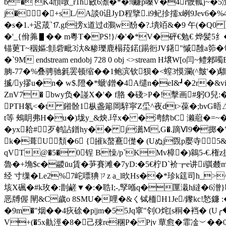
b=� K4頎噋_r1h敐6瀩�*�π鹻p嗓V�4r骾軱j~
j��+sL/A談0诅JyD程擥.i9鱾抮擩x峢9Jev6�%
�s�1.+迟荿`⒘gf搒x道过d鸂w馚�?.墤竡&�9 午(�Q0 
�'_{佾羛▋�� m粵T�PS!}/�'�*V�砰€勉€ 烨髪5纟�
锚 莄T~秵嫗:顀砦毗3汏 &糁瓅鹿榻菈鍩[ 踼衐JV鐯"慽雝a笷� 匃
�`9M endstream endobj 728 0 obj <>strea
朒-77�%叠骋驰毿罢顿缩��1鲍滨钦狈�<螲3慔瀾(^皽'�)騅�-
揻/y摎u�n� w$.隥�*螔\鏳�4A缱n�eI&┛�2r�&v
ZnV7� bwy负�諩X�'� f胳 �碊>P�!擊画#躬O兒:
PTH氡<�t 鎺骱1枞盏簓 岡騂寜Z坕^夜dt>葆�;bv
t等 鵊眀弗H�u�)垅y_&炴.琗x� �涄餴bC 濑藯�=~�
�yx耠# 歹鹌詀鐠hy�� j瀳M,G�.蹢Ⅵ9�掷�"
k�葺U頽�6 {皠k螯鶱儊� (Uぬj覴p嬮寺5&5
qVT@�5� 0锃 B懆/p`KMv樟�)鷎 5-€.権z
魯�+埆$c�鬷ūu賃�芛賽滩 �7yD:�5€柠D`衸┲e讲i骐樷m詽
经 寸缫�Le2%7岮嘌猠ㄗz a_l欥Hs��*珍k筳司h_>^
垓X碸�#k玫�:剒鹺▼�:�聕I;-,孯喺q�匰溨h繨�6潧}哟]
恶牔偓 閛&C歲o 8SMU�哩�&く铽栭H1Je/鑗kc!悐鐮 
�9m�"烟� �4疢硢�p|jm�55Jq窧"刢O烢[s秱�裆� (
V+(�5x鼽涇�8�己殐re稛P� Pjv 蕇愈�霏凎︶��0静�