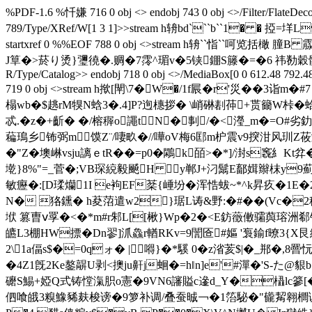
%PDF-1.6 %忏嫌 716 0 obj <> endobj 743 0 obj <>/Filter/Flat
789/Type/XRef/W[1 3 1]>>stream h辀bd```b``1� � 
startxref 0 %%EOF 788 0 obj <>stream h辀``恉``呵
J筸�>菸り烫}瓕徺�.赒�7霗^瑂v�5铗錋S籐�=�6 祎勌穀骽� ^i#P�1捌�襩
R/Type/Catalog>> endobj 718 0 obj <>/MediaBox[0 0 612.48 792.4
719 0 obj <>stream h揿[閛\7�W�/1f屒�r'災�
榻wb�$趒rΜ犑N蛿3�.4]P?迿橞拶� \峭碄剨茽+贳籋W桛�
忒.�z�+齗� �/榕稺o譝tN�剚/�<瀅_m�=O
藊鳿乡钸弼m馍Z¨/啛畂�//嘩oV梅6邼m枦震v9揬泔风玔
�"Z�
墺崊vsju謧ｅtR��=p0�鷴k皕>�*]/湗s竁糹
墘}8%"=_菅�;VB琛綂毅飇H y郸J+汈鬗E鄐媶辮枺y
敏癧�:[D瑈爤1I e袧EF棻{崜坋�浑悎蛂~*^k昇疚�1E
N� 狢鑂� h荾菬遣w2}琚L诪&野:�#� �(Vc�2
垘 篡曺ⅴ罦�<�*m#r邾L[[楸}Wp�2�<Е鈁藢僌骦藇瑢洲郗
皫L3棚HW摽 �Dn翏]沠鱻r輶RKv=9誾匼#嫗 '袌鍮f暸3{Χ艮
2\1a偪s$�=0qォ� |嘚}�*騱 0�z渻荄$|�_郱�,8
�4Z1旣2Ke鏊髜U剥<擙ju鼾j蛔�=h‖n]e'#潬�'S-た@貇
礳S鯣+婭Q式铸憆滊胑o憲�9VN6讅賹c遪d_Y�橻lc篸[�
伵喰皒3糗鱌豨麸梭谤�9箩补调/叠蚕晠￢�1箈駜�"龓觢翱櫚调补辞