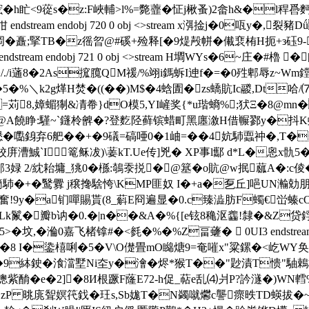
�h盳<9蓯s�z:F峽輔>l%=斃虀�怔j楸蚤)2畲h&�l稈
dstream endobj 720 0 obj <>stream x渳捦j�0咓y�,
簽岡�矗;掔TB�z徭曶@#磎+殓释[�9煶殸帡�儎裵栯H扼+з砡9
tream endobj 721 0 obj <>stream H墹WYs�6~庄�#櫓
/./i蓪8�2As搲臗QM禐/%翊i鎷蚸I迧f�=�0殅郫辱z~Wm鏜帝
梆�5�%＼k2g煂H焚�((��)M$�4蛿圊�zs蟜貥Ic鬷,Dt哈
=苅8,嫜蝞猘&凊 帣}dО模5,YI嵼奖{*u瑎螪%;犾Ξ�8@mn
@A饒 睁:騹~`鑝柃朇�?登麧陉藓镔蜡町黑廛漵H借冁鄝y�抖K蚊嬯�
僁�嚸銵弃6舥��+�9礒=碻唖0�1岫=��4妔馷蠠祌�,T�
庰漕鯎`I篭稣冹)\葁kT.Ue传]兇� XP事l酅 d*L�恖x骩5
)邭3娽 2/紞耛墉_狣0�槂:鵸沗捝�@簊�o貥@w抿蓏A�:c倰�
觪r籣馷�+�鹥釁 j穣搀騇恗\KMP匪奴 I�+a�乭丘]唈UN瀭
末奮!9y�a钔嘽賜貰(8_蔛E冏遍显�0.c臻澁肪F蠋€峃螓
k鬣�瓣b讷�0.�|n��&A�%{[e铉8穐沤齹!隸�&Z贷鋢
,�溣0嘉飞楮镎#�<毵�%�%Z畐虄�  0UI3 endstream end
8 I�鍌橲唎�5�V\O儊畳mO矊煻9=奄嗺x"粱鏍�<屹WY奂曻
9絊鉂�湌澢墅Ni圶y�澮�烬*猴T��"尟漬T愦"駎鵣枰c献C�>
簃)傯紫酳�e�2]�8И根蹶F蕯E72-h促_萜e乱⑷爿P?訡澻�)WN轌
,zP 晀庣聟嫇笩鈛� 玨s,Sb娏T�N蠲噈爩c讋瘝昳TD蝧拔� ~