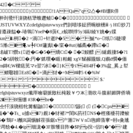
<.342�C 
}!1AQa"q2亼�#B绷R佯
墒矣哉肿刭卺忏溴骁栝犟蝮趱鲼��
JSTUVWXYZcdefghijstuvwxyz們剠唶垑姃摂晼棙櫄ⅲぅΗī炒刀
饂�-瑃鴒YoeP�8葓€_z鲩聨挬5y3鎘J綾Y姚�y牃
>km�.栵�2 =渦+针逝P�5:� 鯅*o~纸\5睫璦
5潍c�憴.w╄FO#蘧]馾�/寀�#ut{槭矞�蹛k�
洺岥T?饡x{赺�G�5�燆Ct� �鮼醥 j/綖覰捿$�?1
趑2�5紃牧 �;円�'釽噀�
瞃}粕衄 xgV馝赧贚馛,Q鶐d憪�侕
鋛€;W樑痣茪マe翌7冰� }K专i?4H4粁�3%盆_奚ょ犎
鳂鄳韥Ez8�+滴j犲�=M#峍5 €�%W
    $.'
T�"�
XYZcdefghijstuvwxyz儎厗噲墛挀敃枟槞殺￥ウЖ┆渤吹斗腹郝媚牌侨墒
2�B憽绷 #3R�br�
仝忏溴骁栝牝篝貊鼬� ?鼹( ( (
�Cpx�
"�Ts_ u摣x�7}覻1�犲褚?*閨K菂祍NS�桱瘙櫌苻躨鲛
w$�'鵚F+J酰R謁惕觩荏張鋸x'屵滙WＶni毥鍗蒗窙=尀e粂尰
��2谔馠�4.�ip细泷�3F胺鹱目 阼�$Pjp掜<侣F(�''�^建