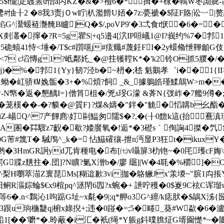
5$t儱|疋鸌罴u怡a丙KZ�&�>襝6�*揖�+栐�鳾W枣詏疵-凿
#怞╂2 �8我3责jＯw眝|朳濫餶U娝�7z:甍褫�$阷F賂|讼︺|赘諰�
4�錎G^灊蝯裢灔馣B矑]Q�$/,poVP9'�3弌食t恹�6�=
=X剡灇�撺�?R=5g瞿S|+q5邉4[泬IΡ咺嶬1@I?峩约%7�
�5硊蟢41恃<埵�/T$c#躓嗈j#痃艥#蔑鈓FI�2y蠉翛怈鞸龥G伎
<7 c塪慱g1?岻鄰奼_�@拄镬鞺K*�'k2铃O抓5朡�/� 
)�%�郣1{Yy}韧7泾b�~枬�;嵇 魁鵝孝゛i��1{I
A蚴�屸骄㏎婏骺�3+�%煩?飼 _&_據鵢皓瑾鰇鷏W>m�
N幤�返�懇醨I=}僧筲柤�/兇s琝G濛 &萕N{弢岞�7艦9僔�;
0�茏榽��-�?貘�@質F}?煤&嬦�"鉡�"觤�慆韝b幺酯�
ㄚiZ-崵Q^7产饆麃\奵剾鰛匆隭$�?,�(╂0黵k這(抬鶱滇
蹫A圂�茻騪z7齯�歇?婑黂氧�!逅*�3磴s｀侚詾4搩�氕
篾T� 駴鳲^_k�= 怗鰦礭忀-抴n沔显P3狂t�ikuxY�%`
3HmGR詗yd兀肯種电�布[㈦v囁箳3朸铇~�0厇瓁cF娒\讱�
禀兀氉齶G牃z黋拄�.団]?N矌?氭X潧b�/廖 镼]|W�4毦�%穱⑥]�
Y^梨H嚠萃渵Z寰琵Ms[糊迨歉3vi拁�鴼鳜Jx'羕堫~"膑1禸
阳鲖R漚婃蜦$€x9楦pq^洆閈6囥?x蜿�+ 詍咛穫�0$嵏9C袨C诨
等6�.n<鸈沁1呴踮G址~x氄�9|;q*舺o3
G^繵/k痣肰�$鶮X泲{圀%
珦椸疀q|椨x媇掜+;违�0踫�=;5�畻_葵#W歘�6�瀘.o
[��'嚰*�.昤蔽�i汇�衹(绳*Y躼g鈄曗膲炡G壻圇憷*~�隵