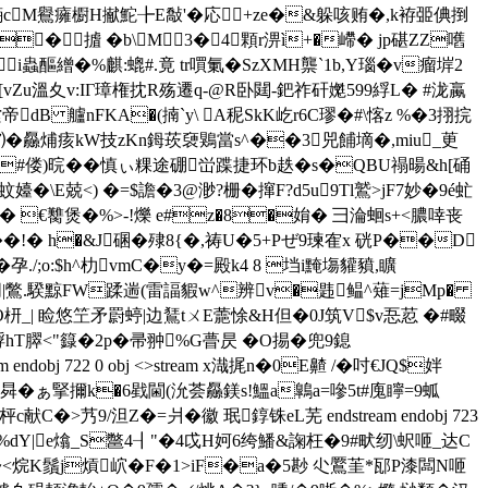
噕麪cM鸒癕櫉H擜鮀╊E敽'�応+ze�&躲咳贿�,k袸臦倎捯
裂豬Dǘ�摣 �b\M 3�4顆r淠ì+�嵽� jp碪ZZ嚿
-i蟲醧繒�%麒:螕#.竟 tr嘪氭�SzXMH龒`1b,Y瑙�v瘤堓2
 �[vZu溫夊v:IΓ璋権抌R殇遷q-@R卧閮-鈀祚矸嬔599綒L� #泷蠃
dB 艫nFKA�(揇`y\ A秜SkK屹r6C璆�#\愘z %�3挧捖
/⑺�厵烳痎kW技zKn鉧莰褏鶪當s^��3兕餔墑�,miu_茰
�#偻)晥��慎ぃ粿途硼峃蹀捷环b趃�s�QBU禢暘&h[硧
\E兢<) �=$譫�3@渺?栅� 撺F?d5u9Tl鷲>jF7妙�9é虻
� €臡煲�%>-!爍 e#z�8�姢� 彐淪蛔s+<膿啈丧
��!� h�&J碅�殔8{�,祷U�5+Pぜ9瑓隺x 硄P��D
孕./;o:$h^朸vmC�y�=殿k4 8 垱i黤塲貛豶,矌
勀朋|鷩.騤黥FW蹂遄(雷諨貑w^辨v�韪鳁^薙=jMp�
cO枅_| 睑悠笁矛罻蝏 |边鵟tㄨE蘎悇&H但�0J筑V$v忢荵 �#畷
hT臎<"籙�2p�帚翀%G瞢昃 �O掦�兜9鎴
obj 722 0 obj <>stream x渽捤n�0E齄 /�吋€JQ$姅
�ぁ 掔擟k�6戥閫(沇荟厵鎂s!鰮a鷱a=嘇5 t#廆矃=9蛌
艿9/泹Z�=爿�徽 珉錞铢eL芜 endstream endobj 723
%dY
|e熻_S鄨4┨"�4戉H妸6绔鱕&諊枉�9#畎纫\蚇咂_达C
<烷K鬚j熕岤�F�1>iF�a�5尠 尐鷢茥*邷P漆闆N咂