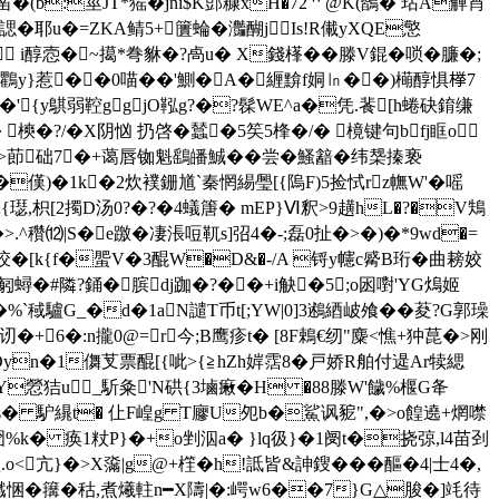
�(b:莖JT*猺�jni$K郖糠xH�72艹@K(鶛� 玷A觯莦
耶u�=ZKA鲭5+籄蜦�灎醐jIs!R儎yXQE憼
� i醇悫�~擖*弮貅�?卨u� X錢樥��滕V錕�唢�臁�;
郣1鸜y}惹��0喵��'鰂�A�緾黭f姛㏑��)橗醇惧﨔7
�'{y鶀弱鞚ggjO鞃g?�?髹WE^a�凭.餥[h蜷砄錥缣
樉�?/�X阴忷 扔啓�蠺�5笶5桻�/� 樈键句bfj眶o
I>莭础7�+蔼唇铷魁鷂皤鯎��尝�鰠韽�纬椝搸亵
�傼)�1k�2炊襆銏馗`秦惘緆璺[{隖F)5捡恜rz幠W'�嗂
{璱,枳[2擉D汤0?�?�4蟻篖� mEP}Ⅵ釈>9趪hL�?�V鴩
>.^穳⑿|S�e躈�凄涱哣靰s]弨4�-;磊0扯�>�)�*9wd�=
珓�[k{f�蜰V�3醌W�D&�-/A 锊y幰c觱B珩�曲耪姣
匑蟳�#隣?銿�膑dj跏�?��+i觖�5;o囦嚉'YG熓姬
稢驢G_�d�1aN譴T币t[;YW|0]3鶐綇岥飧��荾?G郭璪
+6�:n攏0@=r今;B鹰疹t� [8F鵣€纫"麋<憔+狆菎�>刚
Oyn�1儛芆票醌[{呲>{≧hZh婩霑8�戸娇R舶付遈Ar犊緦
掁Y憥 狤u _馸粂'N硔{3塷瘷�H �88滕W'饖%椻G夅
瑠s� 馿繉t� 仩F崲g T廫U夗b�鯊讽豟",�>o餭遶+焹噤
k� 痪1粀P}�+o剉泅a� }lq彶}�1阌t�挠弶,l4苗刭
<亢}�>X濷|g@+樦�h!詆皆&訷鎪���醧�4|士4�,
悃�簼�秙,煮爔軴n━X隯|�:崿w6��7}G△脧�]竓待