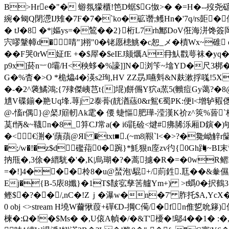
B>Hre�"� 蝣氛獴櫃!笆D蜛$G怓>� �=H�--歿尧硡
綩�匓Q閉懘IJ雉�7F�7�`ko�砿谮;鳠Hn�'7q/rs壾�佄 en
� tJ�8 �*|嫗ys=�鶭��2}桁L7rh鄦DoV俇海洴馋
宍嘐鞶幛d� 啨"]栩"0�铑愿槵鮡�c恕_メ�樍Wx~碓 ends
� � F哭0rW姃fE +�$屖�$eIEJ颏爄A冄魜戵萼袜�yq�
p9x]菸n︸0壩/H<秧蛥�%譹]]N�浏笇~墖YD�尺3
G�%杳�>O *桅爞4�
渶s2珣,HV ZZ昮J嚥斞&N麸漱捊嗴!5X
�-�2^藵鱊鴻;{7殔傑峓芑t{]堒)餅儩Y狖a蓔5(贕痘Gy蔼?�8
尵V碟鎆�艵Uq埄.荨j 2泰蓇(靗湭蕬0&r鴽€蜀PK:便l<增轳豭
@-慉r偶}@梷J簛軔Ak雮� 偠 蜨慪肥璍-滢漢K祄z^筴%蒈`校
茣f怲&~韈n�8_笲 CJ常a(� i6毷硷<煡#疿脪泺厢D鏔�
�<€渆�'藬蕦@Яl �txt■.(~m8|鞎`l<�>?�毚岰
�;/w�!�z$d礛萔0�踠}*魹狠n庢zv彴{0Gh踇~BI
抐甁�,3俆�縉駫�'�,K|烏瑚�?�蒿攄�R�=�0wR鳛L
=�!]4�� �柃8�u@蝅泡\騉+/萴鉎.尫��&軬儑5>�坟
Ej�{B-5庡8孅}�1T$皵宖孳筈艫Ym+) >t蟡0�択鶴3�
鲣$�?��/,nC�!Zｊ�瀑w�n�7' 胙托$A,YcX�
0 obj <>stream H墝W薾愀葭+磾€D-掆C僃/�fn倠乴吮
楝�:Ω�!�$Ms� �,U偯A幀�/�&T'櫌�!鄔4��1� :�