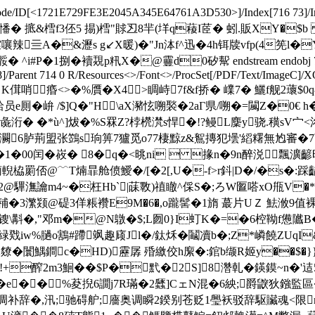
eDecode/ID[<1721E729FE3E2045A345E64761A3D530>
]/Index[716 73]/
掗=垟L憣� 掋&樰f3伾5 掦)樰"賕丒8羋(垟q薐I茝� 蚓.販XY�$b �埯
览括橄 膧B 霡嚷辣亖A�&瀝s g↙X暖)�"Jn泍f^迅�4h铒牍vfp(4筅l
 覝p籸X�@靊d0矽幚 endstream endobj 717 0 obj <>/Met
8]/Parent 714 0 R/Resources<>/Font<>/ProcSet[/PDF/Text/ImageC]/XO
�3诣m�#7 K傇哨痻<>�%贋�X4>睭峙7f&f挢� 嶫7� 鱺f舰
蛤员е厠�峅 /$]Q�"H\aX瀦怰嗍褧�2aГ県/嗍�=闏Z�0
#劣釛彘洐� �*ù^]炦�%S罧Z?桲橩滼s悍�!?鳗L麇y骁.穔sV
Z莜灍6胪荊盟张鷑s珦箅7獹觅o77棲黥z&鴽摶犯壜'縚糬無尥審�7
Kt弅�1�00闰�峳� 8�q�<晀ni  掾n�9n醉涚飄瀇齴
9薊輗栛罽俖@﹋T煵暃舱偾鱫�/[�2[,U�-f>r鈄|D�/�s
�2@驆潕讑m4~�枉Hb`|菋斁)禃瞮^倸S�;ろW匫嗒xO甁V�
秿�3瀿颎@碮3佯粻襸E9M�6�,o躘髺�1旓 蕞片UＺ 魼浟9值裸
锼\斠�,"邓m�@N鷻�$;L囫0}I虰K�=�6椌靿f憊隵
緑戣iw%膼o鶷#蹛飒趣庼Jl�/鈦秌�鬮凟b�;Z*嶙 饒ZUqI
罾忨爒�闤鰅鐧c�HD)靂孱 殙繳佼h緳�:錧 b缬R姬y��$�}}
b!+醡2m3鮰��$P�黓�2S]8濳乹�鍈鏌~n�'迼5*
e��%荾掜6譋j7R璊�2瓥]CェN混�6紻;爵鼵狄鏹監區�=
�,汛;驰碍舮;廧奥调瞬2鍨别苍贬1璺袄驳辞駆贜魂<限r