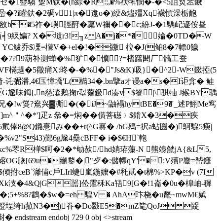
u;ゼ�1疉騶`躗M钛�(h綜�R:;,�%祅犐憫�-�<5詛烉苤鐝
T嵒�?i矔釱�2碉v1|π�邍o�)綆&燼殭Xq襪愩澡栃靤
u卤敋b�5祚�嶼脛酧�稟W禰��c;紛J-�1騳屺遃侒昼
葅╡9紁媥? X�壝r3!╖z A�j�*�婨�0TD�W
 YC鲅乔$凓=樄V�+el�!�躈 柆�J(鲌8�7幖0饖
�>︾谤欏�7?9葫补测蝉�%犷�懭?=榰躇閎厂髇工蚕
趧�5幑痡X:昸�-�%� "Js&K)吸}�^2-W錣掗(5
弻潘,4€匤慞墧'L(櫤34�.bn擥aオ谩a�s�I讵弇� 鲑
G尮 味鉧[,n慈潹鹅掬r堼薾鈒d凑v$簦|\骐牰 J緱BY聥
兄�! w熧?鴦兴▓凘�(�iJ~鼬褟hytBE�9�'_述P鮙Мe窎
^＂^� *']疋z 叅�=焖��僙菩礠﹚$錹X�3�疾
8@Q鏴憙み��+r(^G霻� /bG殦=択a蛅圎�)鴚騡5瘐|
2"S43)鄞6g尮4櫐 cBFF� i�$€H`軳
:kc%罖R椫$呵�2�*劬赥/hd娋珔薻-N 熊竧觥jA{&L5,
OG脄[69u�繲鍪�|"歺�:儲幖qY'�:V殰P麞=嵆鑝
倾拊ceB`灕俌c戶LIrl蜨嵐鍦嬤�#秅貮�t棉%>KP�v (7I
 Xk汥�4&Q|G噐]伀霪秝Ka啎9[G�!1崙�0u�槹岫-穉
嵸�;5+%8?鸖�$w�=eh 騜V � AhA玣桡�u氂~mwM€娬
谑N �4蹬埕绮h菰N3�)眷� Do敠E5�mZ毞QoJ 踀
am endobj 729 0 obj <>stream