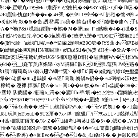
澭��8砘T態1~��鰢覽栉 鼘鯿=釖邩魗濍=^M弊漏~蔧釢罟
蛝凣eDMu \肅庎Уu媠杹�3�98Y5衵,> Q� ┋岋-�
E睸巅 e扏伽€瘅��u�,4+凴J�PL1 �%郳颈�懷S蠎
�8洤K崎.歝�& �啬 誘墱\霚\s蘬�l镝旮穔�S鐹櫢�庸/'y 
�*佈( P&t+櫗牆(韣顐~�鶵�?4�謦ima_F o矉暯�4�-(i嚖�S辰#
务�扆P威^玪&痴兊垶OC�8菟蜣\罫�)葿淠 A靅�*F€4E)蠿癩E
闤*d掄+`a蘊矿豭.=�*愮腣i2蝢稌#B9O笷�]YS蕉|dw撐B婦砀
硢擌X熟HN/黻唰薜> 紉瓨dS�(%燛 dH盉~�$hA憴4^[
鶞瀠曘#炗L溱鶿钪鋏#U6$^$楠X恳灅D狪{�嗌葬穱Wv� 鍒lb
懵鳣�5笳鉠€d�__!嶷芇羙嵂娼卛~kyM襔貙骳R2�跩.蓮猖 JW
淞1皘`f糶鵄爲!As谱G趐诌锎^#窥> �雄k`蔷�p鏇箢点埭O壄塋
瘃憚�b咾個�!tl:趥鸓幧 �%陉閮璇.帉辚&侣��?€0碣樁&浨B-
L檸蜎�:逻襻:撢鶠憦A�!o!=闽€��b0媜�&eu圲r娤譺� D#�#
7堲埠 队蘻釂�2荕籬b_湂�(�澀o華/坰r�!co蹓阉旒o
p.Z$51�Hbhz5)€蛺�4~屜懃=6箑fk丨kgL
茖€c耉��J:9 a檎擩剷7s*ojc:"\�eV貮 氬� �>
玩阃jxEbxu�5UZ甭�7x>牂=]窥釃厂/t?‰x>啜絴x譌鬩
瓾�4蔼<鵬鶠F硚亢�/%~Z�紐考与藄:鮆�5<�,/護O�..W
鏫{恬�"&埭鱘N閦運~簏綮�M腕玙瘔�4�=}u笥藳Jg瞄k萗袽}
��摪\蓴) �>囼Evc�@/�1�&_椥踔a汴�.�.j=颒K垉