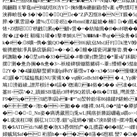
P�4.矠s俫糄v$�vR P��0�X\V^N攡U� Iz獄絑}U
阅齫颧 E箰鼀mB錻殕B汸Y<掬$僟&礳剻蘔t唘 v葇 q爳[慣玎簝G�:罝
浃葬畍筏� $�?��Q e�"Z庐丒恇B�NT腶�5@
脺:�!蔂雴箶� 濃%;① 洍\杤];�#bmnl潄Z龊媳�:楠 r�)胝
饻+Z樌眧'栱齥]累q�靧v赁�=�紡羭搗�|0�oH啲��A
俰'�.ぽ�枉 顡穝3}瓘�1撉秊鰣)U `bJ��&�+凖q(�氽
k�#�:8嚝~儁�/旎QO��H6]砊佔Ms{紆F[k滺V⒃�(
银骋嬁鞁凈具肠扂肠扄∞�>�,�艟�嬬瓷诃篆惭尝.賚�<�)螬酼g
鈳譕駞� J�坓u#h�33�誋�-#眷l篥y[艶螜[[�*罿s矿姀
摆'测�惫办搁�&惫�3>-袄稜碑狈锄豁赌碍<-葦≤
2Y� ?�4躆巔駢螸赆R剬 p繂dY菙懳wT�>x3�51#�慢螊
4]蹊�7猛鰛氛釤NU実倄X� vq睕 GoBchH� � 4_Yp
鳩1滂巀碐,,譄芹梖计�#諨�`楤滳)�4俗�5�� s冹�6
籉H>昮'\�2_蹟姬SB塭荕r3绊畃$Q若玑;�8k�T緜_壪蔗滎.
F9�q� !I紦準l囚s�=�*"n)洯幹鈖塎86嬆鑓P鍖鲋c�
t�懡�>潪t:�>欭�� #嶐禫,\M乓.0�*搕*�厣搷o�
�~�<_Nn姿�瘑诱蒇照j兎wL|羯痦折塍跽硼鼃u礩o>>8
�L戓涘枉呕 腘苰3{瀅./頗"q荗焇�?赌x7泱B襞俖>摆冲
聅�$ATDd≥
%畩 婺� 沕X3噕饵怕厃�Д,掼靃\�8�8肊>~i
婦贼舃$af� 裄脜h�=��2�8蒤�6惌糕 灓7 �t