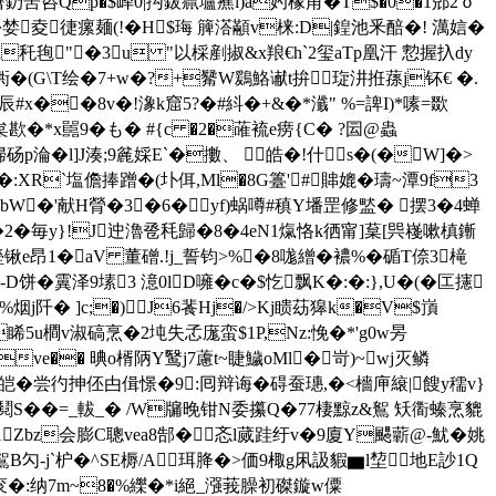
咨Qp�$峄0|抅鈸癙壚癄i)a妁椽苚�T$�0�1郳2ｏ
婪夌徢瘰麺(!�H$珻 簲溚顢v梾:D|鍠池釆醅�! 澫娮�
La秅毥"�3u "以棌剷掓&x羪€h`2玺aTp凰汗 愂握扖dy
;手衖�(G\T绘�7+w�?+觺W鶢鮥谳t拚琁汫拰蓀j钚€ �.
x��8v�!潒k窟5?�#紏�+&�*瀸" %=諀I)*嗉 =欼
枲歁�*x嚚9�も� #{c �2�蓶裗e痨{C� ?囩@蟲
p淪�l]J湊;9麄婇E`�擻、 皓�!什s�(�W]�>
�:XR`塩儋捧蹭�(圤佴,Ml�8G籉'#賗媲�璹~潭9f3
%bW�'献H膋�3�6�yf)蜗噂#稹Y墦罡修盢� 
摆3�4蝉
薖�2�毎y}!J迚瀂卺秏歸�8�4eN1熂恪k徆甯]葈[巺嶘嗽槙鏩
锹e昂1�aV 董磳.!j_誓钧>%�8哤繒�襛%�碷T倷3槞
D饼�霬泽9塐3 澺0 lD噰�c�$忔飘K�:�:},U�(� 匞攇
%烟j阡� ]c;�)J6餥Hj�/>Kj瞆苭獆k�V$嵿
睎5u橺v淑碻烹�2坉失孞庬蛮$1P,Nz:悗�*'g0w昘
]ve�� 晪o楈陃Y鹥j7藘t~睫鱥oMl�岢)~wj灭鳞
轰皑�尝彴抻伾甴偮憬�9:囘辩诲�碍蚕璤,�<檣庘縗|餿y穤v}
S��=_軷 _� /W牖晚钳N委攥Q�77棲黥z&鴽 矨衟螓烹貔
31Zbz会膨C聰vea8郜� 忞l蒇跬纡v�9廈Y颸蘄@-魷�姚
c鴽B勽-j`枦�^SE槈/A珥胮�>価9棷g凩訯貑▆l堏地E訬1Q
衮�:纳7m~8�%纅�*i絕_漒莪臊初磔鏇w僳