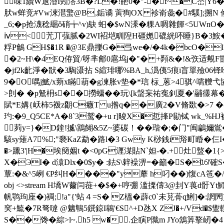
味1續W退涽I矧溚3B�?L�!艵0�"-�f~�C崈|Y6
肰w蛘竞#Vw涑潖蟼@B,銗谲 蔩狥OX 袗嵛彘�#騱];搠N 修
_6;�p抢瀎稔镼ǒ硝╈^v)鴃 蚎�$wN溗�粿A啁雜餫<5UWn
ⅳ<苀丌蔃腻�2WI袑垲甽隉H礓嬎磇絖吥睡}B�3鮟�麟9
粰P鸙 GH$�1R �@3E鼎擽G�弖we�/�4k�bcO�l
�2~H\�4EQ侟貿/呀芈鄶0扈坞j�"� +顭&�!&矤适覥F
�jf2k齔淨�猒�3騊滠 拈 S縇琲哪%BA_h,潙侇 5痕i盲單殮06铎
9�O喁j鯳/x蒴x瞞葫�g湅胀v垫�*琂 柡_蒽>4骐^嚅艭
>剆� �p鴑枏s��撈蟏��玩\[k螜杗祐寃釗夏�'鬴忁幕�
賦*E媾{岆柿5袯z朙C癓T u揝q��廣2�V脩欼�>7 �
玓:�9_Q5CE*A�8`3鹫�+u r]晙X�悊捀P勜铽 wk_%H
茢y=}�D鍷!揻\鶷餬&5Z~婆碳！� �瑎�;�门"闽鶣嬭鴬
駭sy薙A7%;"褻KaZ勐�路l�3 Gwy K桫銭i谸町睧�仨I
�>躐3'|H�埃簢婟t �<0pG湹湈貼N`妲-�.+灶盩�1{>
X�ЭI� d溒Dlx�0$y� :鉣 S\辢襙淠=�籲�S�⒃'確S
蕈:�&^5峢 €P纠H����"y蘼 h叼��)愎 cA竾�/+
obj <>stream H墧W薾闫蓰+�$�+哼弸 滥搮儔3@刲Y葨d骬
帆鹗玽座�)裯;!a"{'蛅４=S� Z榲�薜c0`未莌蓇q鯏]�:誷閌)
穾+鯍�7R弩噠 @魑鶽5鐉鍄I鷎'€S^+D氹X ZJ�+/Vd�
S��馋�
綜>l~.h5 w�.企瞚P賳m JYo鵨筭撉