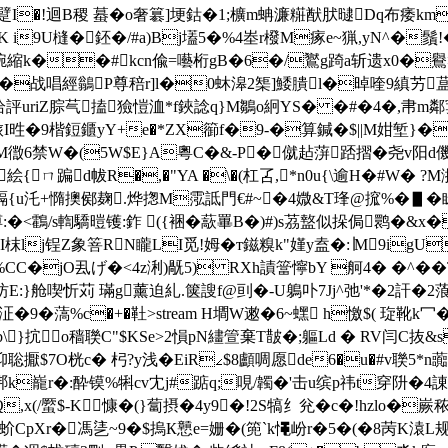
�(躄I�!迴B稷 蟇�o奢簒]埂鈷�1;櫎m蚺濂糚猷肰曃Dq布痿k
K i9U槰�鉟�/#a)Bj壒5�%4峚r橃M瘃e~
猟,yN^�鬚!
k��#kcn偸=囈桁gB�6�/鸑g踦a斩遗x0�鸒>J
,r�战唱經鶲P尊稖r]l�0蚞滜2榘]鯘膭l�晫喹9縝艻
uriZ腙芞搕獫愷洫*f鋏諗q}M鶵o絅YS� �#�4�,帇m鄰寠/�
Y铒旅I甠�9楷鋀鑎yY+e�*ZX篽f�9-�算鍼�$||M姏堑}
bj <>stream H墱WM徾6禁W�(5W$E}A粵C�&-P�僦趈蓱
ㄇ蹁d帗R�,�"YA �\�(杠叾
,*n0u{\逾H�#W� 
 螎{u汑+憜擙鄇麹.烨揔M霐詆門€#~�4媺&T琒@搲%�▋�
�<鸖/s輷驕暟镬:鈼 ({裍�藃罼B�)#)s茘盩似挆侷鹮�&x�
I枺lj锃Z象箁RN矓LI觅!姆�т鎡糗k"嫤y盍� :∣M9igU
%CC�jO厾げ�<4z浰)旤5) RXh謮簹懧bY 舸4� �^�
f牥E:}舱喫忻苅 璊g薰迫糺.箧謏f@刯�- U鵢卟7Jj^弛'*�2
泟�9�薃%c�+�靯
>stream H墹W遫�6~蟔 h憿$( 琁靴k
}抭o穑聫C"$KSe>2愪pN繣箮棄T皵�;軀Ld � RV闫C抜&s
聡擫$7O桄c� 杛?y浅�EiR∠$8顱啁愿de6�u�#v聫5*n
肄顷垹k巃r�:酔镆%犐cv冘j#踮q;哯/韣�'击u缤p祎t穿阩�4
,x(/蟨$-K慷�(}蔔摂�4y9�!2S犒纟兊�c�!hzlo�
L}px蚧CpXr�馮乼~9�$摀К戅e=姗�(篼 `k憴岎r�5�(�8苪K