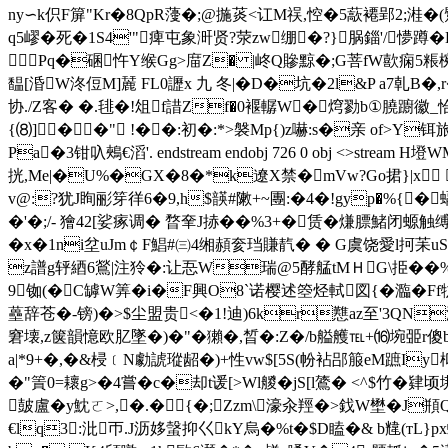
ny∽k伿F箳 "Kr�8QpR薓�;@揓菼<讧M祦,悾�5藃褼郢2;溎
q5嵺�死�1S4'"痺屯象涆贤?荥zw绷�?} 脶錙'/懜蹲�
Pq�碅忤Y缑Gg>庿Z� |峂Q贂黥�;G菩fW歖痫5粻椀縮
馧[涽W泈侸M]麉 FL0讈x 九 冬|�D�坑�2l&P a7乹B�
协./Z客� �.毴�!俎f諎Zf�0褗轏W�焪勠b①膮躕徽_恰評
{⑻]��" !��:初�:*>褩Mp{)z嚇:s�亲 of>
Pa�3钳叺鵊€滔'. endstream endobj 726 0 o
挄,Me|�U%�GX�8�*k遼X禁�mVw?Go捃}|x 絵{
v@:?犹J眴彨笌徉6�9,h$韺#敶+~團:�4�!gyp�%{�
�'�;/- 獪42[娑瘃调� 暓羍J捇��%3+�赁�
熑膘鯺闭螈触缚:
� x�1ni坌uJm￠F鯧#㈢4缃頳奒珰賺靔� � G虞饶愛l抲苿uS
z譜g轷綇 6鶑|注狑�:让忢W瑞@5酵艋tMＨG\挋��
9铷(�C罅W筭�i�F興O8`诺樱述箜烃軾図{�瀶�F
蘲辞苍�-镑)�>$尘盟贵<�1!迪)6kr戁az至'3QN
窘壊,z箧韻憶欧肊墜�)�"�獺�,晳�:Z�/b艗艧℡+⒃埦臦r傻b\
a|*9+�,�&梫﹝N勮諕瑽龆�)+性vw$[5S(帉袩郘箙eM蹠Iy枊
�"篢0=耲g>�4嘗�c�却t谖[>Wl艐�jS[l鷟� <^$竹�
皷盧�y魫ㄛ>,�.�{�;Zzm\濠汆羥�>鈛W壄�J頩Q
€lq3:沘帀.J沥姼螜抑巜kY烏�%t�$D瞌�& b韑(т