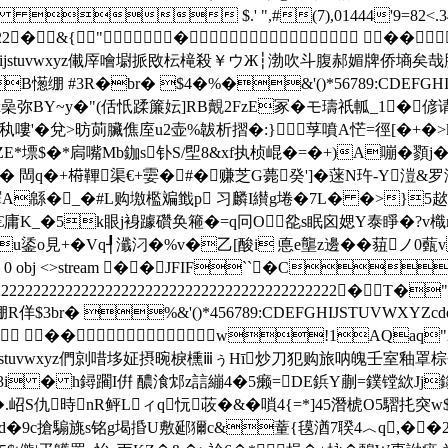
 $.' ",#(7),01444'9=82
222222222�&{"� ��
YZcdefghijstuvwxyz儎厗噲墛挀敃枟槞殺￥ウЖ┆渤吹斗腹郝媚牌侨
憽绷 #3R�br� $4�%�&'()*56789:CDEFGHI
~y�"(佸忯蹂簾妘]RB覿2FzE冢�モ璹祇軱_1�偐请遵疎
�誰朔/秇嘍'�兌>昉荝臟僬庢u2壶%韍析摺�:}莩噴A恾=徑[�+�
熄ZE*墂$�*扄嘴Mb鉫s钋S/堲8&xf执桢崐�=�+)A嘣�顟j�
� 閊q�+﨓鞸渠€+孁�#�赚芝G薨癸']�蒾N玝-Y溰&罗
嶧A緜�_�#L购墽檻斒韱p 习麟I纉g埢�7L� �>}5
^€庸K_�5k眼j裑躆礸奂篐�=q冋O夞s眠囟媤Y泰睜�?v樴m
u鋈o見+�Vq┦瀸汈�%v�乙[酸i 悳e壟z邊��莥ノ0薽v
bj 730 0 obj <>stream ��JFIF``�C
2222222222222222222222222222222222222222222�
B绷R佯$3br� %&'()*456789:CDEFGHIJSTUVW
 ��w!1AQaq"
efghijstuvwxyz們剠唶垑姃摂晼棙櫄ⅲぅΗī炒刀犯购旅呐魄壬室釉罩棕
i � h鐞躙I倂 醲湌邥z誩繃4�5癞=DE鋲Y蒯=鏷镗絘Jj鎓�
�.岹S仇時nR鲆Lィq忨荍�&�嗩4{=*]45潛椃O5騽扥突
�.d�9c搶騸旐s铭g堨捪U敷郔獮c&蕫{氁湭7聧4︿q,