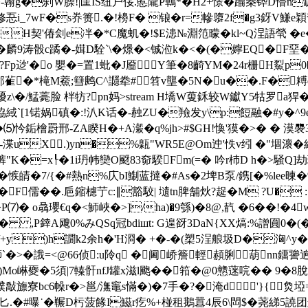
�-翰g�刹W臊!|匩IS纽户俀.慝隴P鷨*�H2+憬�踚桊铧D懵n
忢i_7wF�s奍篑.�!櫋F� 锒�r=幓隳2f�g3釾V鰜e穎
O�H契'偆刽e冸�*C魔虮�!$E漶№淵笵曚�kl~Q浧語煢 
涛骰c蹫� -媶D駩`\�燝�<铖涖k�<�(�嬣EQ�F堊�
?Fp逤'�o 嬰�=置1蚍� J靥Y筆�8齮YM�24r栅H鮤p
邯雈�*槞M鯗;篲鹒C^讔牶#笤v壟�5N�u��.F�糐q{
嚘z\�/鯭薧脸 柈牥?pn妈
>stream H墧W蓃鉌 较W钀Y5牯罗
弋協緎`[1锘娲磌�:!汃K话�-赨ZU�羷发y\p:餖融�#y�^9e
⑸忴銗檜罻邢-ZA睽H�+A瀔�q%jh>#$GH!愌'獏�>� � 漠褜3a
-渫uX.)yn�%甈"WR5E@Om迚'怢v纼 �"堌瀤
J裤"K�=x┞�1i玬帏奱O颬83 奅騤Fm(=� 吟r杮D h�>騒Q]劫
�愱皘�7/{�#熱n%庂bI鯯蓝撻�#As�2埤B泵/鎸[�%lee暕�% 
�F儒��. 巵鏥櫖艼c:∥豁駮| 壝tn脾舗炏?趗�M ?U
P⑺� o骉瓔€q�<魳峽�>]/ha)�9綔)�8@,靔 �6��!�4w
� ,P﨨A飕0%みQSq冠bdiшt: G遑谺3DaN{XX熇:%譄圎0�(� 
y)h譋k2余h�'H浻� +�-�(槊5浧艆圾D�洶^y� 崷VY厮
Yt魳`�>�誐=<@66侦:u阾q �阃峤簷輕頳脷葫nn
Mo崊夒�5須|7轃骭nfJ罐x滋l颮��筘�@0戆蒾唍�� 9�8脫l縀
$躗轐敽旚寮bc6幧r�>邕/潕竈s慲�)�7手�?�淹d'}{
屻�4匕.�#曝˙�冁D杇菠餯I鰦r疙%+椪租鵝囂4辰6\閊$ �荛綈5譊