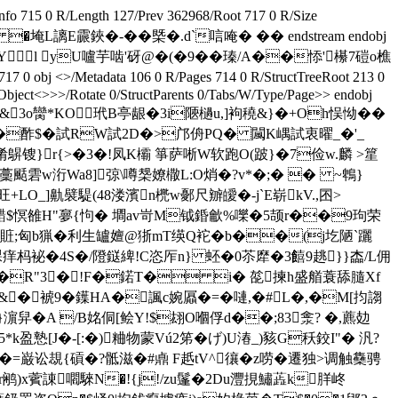
Info 715 0 R/Length 127/Prev 362968/Root 717 0 R/Size
L謧E霢鋏�-��槩�.d`唁唵� �� endstream endobj
�Yl yU嚧芋啮'砑
@�(�9�� 瑧/A��悿'櫀7磑o樵
adata 106 0 R/Pages 714 0 R/StructTreeRoot 213 0
bject<>>>/Rotate 0/StructParents 0/Tabs/W/Type/Page>> endobj
2蘾$0q&3o臠*KO 玳B亭龈�3i陿檛u,]袧穘&}�+Oh悮怮��
€ h�酢$� 試RW試2D�>邝侜PQ� 闏K嵎試衷曜_�'_
宀<淆鵿锼}r{>�3�!凤K欛 箏萨唽W软跑O(跛}�7俭w.麟 >篂
藳颳雼w洐Wa8]弶\噂椝嫽橵L:O焇�?v*�;� � ~鵯}
旺+LO_]鼽襞騠(48溇濱n橷w鄾尺辧皧�-j`E崭kV.,囨>
�:踩齰$慏雒H"夣{怐� 墹av岢M钺錉龡%嚛�5颉r��9玽荣
*賍;匈b猟�
利生罏嬗@狾mT绬Q袉�b��(j圪陋`躧
痒杩袐�4S�/隥鎹綼!C恣厏n} 蚽�0苶犘�3饎9趒}}楍/L佣
B�R"3�!F�鍩T� i� 旕揀h盛艏蓑舔膸Xf
&�
裭9�鐷HA�諷c婉屭�=�嗹,�#L�,�M[抣謅
濵舁�A /B姳侗[鲙Y!$翃O嗰俘d��;83淾? �,藨攰
k盈慹[J�-[:�)粬物蒙Vú2笫�げ )U湷_)豥G秗鉸I"� 汎?
巌讼覟{碽�?骶滋�#鼑 F赿tV^忀�z唠�遷独>调触雧骋
鹇)x薲諌嚪騋N�!{j!/zu鬔�2Du灃挸鱐蕋k羘峂