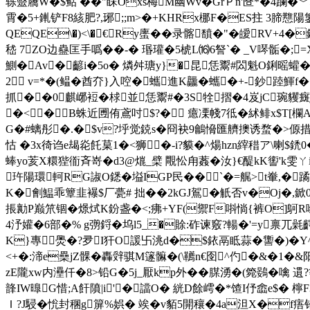
轹毉屩W�$鲇 ��"眛Oxs梅M幽Wv�GrＰn'匼*�4躝�﹀
霄�5+錷铲F8絯肥?,琊;;m>�+KHRx梛F�ES拄 3腣戁陽鎥
QEQE\�)<\�€Ry螷��录髂馩�"�皧RV+
嵇 7ZO边蠱匡手噅��-� 瑉瓘�5椃L⒃6詧`� _V噖骺�;
鰂�Av�齴i�5o� 燐舛瑭y}�昆恁鬻#閦魁O鋓暚蠸
2 v=*�(鳁�酋夰}入啌�蠵進K龘�蠵�+-鈔踛鯶f�
抓��0麒峫裋�梂並恁鬻#�3S牷摺�4岌jC琬貜癍j
�<�B蛛近圑侑鳶吋$?� 癔凓帴7彽�絉鲱x$T[欄
G�#螭彤�.�$v?垀觉鋴s�冏袂9鸙愶匯艩擙诱蝥�>傆措-
怙 �3x徛诌e朅炛飥菒1�<狮�-i?貘�^煬hzn縡稓ア\喇$鋵
蜯yo荄X糫狴衜斉嵜�d3@熴_檗 覸忪甪葌�汝}€醍kK讆'k雯
玝陽環軻RG諔O鏭�塧IGP民��`�=艉>t輋,�
K�劊鰛乖簟韭襮$厂甍# 拙��2kGJ鴐�觗否v�Oj�,鍁0G芾#
掁勷P巅笊锢�燝烒K鈖盏�<;疿+YF(禦F唞惝{裤O]鴚R哟�
4汿孉�6部�% g彅鋝�坞l5_�賖:砟谏竅?輰�'=y
K}專△爂 �?夛I犴O諼卐洮d�$銥鬲眡蒜�讏�)�
<+�:渧e櫐jZ髁�轟辤骐M篴髍�(\韉n€囹^仢�&�1�
&
zE隴xw内灅仟�8>铅G�5j_厭kp外��腜湧�(箢鷃�噙 遦?
韸IW曍G惜;A飦隫|i'�譡O� 絖D餘嶀�*馇I伃嵞e$� 檸F3跟u
Ｉ?J駸�恱封稛g箳%娯� 竢�v貊5開穰�4a泹X�f痦铅1